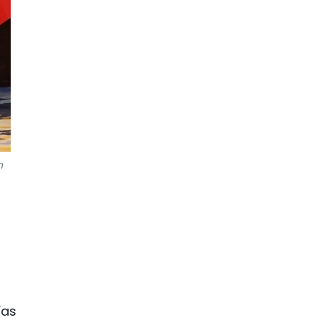
n
ías