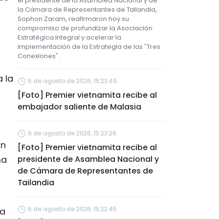
el presidente de la Asamblea Nacional y de
la Cámara de Representantes de Tailandia,
Sophon Zaram, reafirmaron hoy su
compromiso de profundizar la Asociación
Estratégica Integral y acelerar la
implementación de la Estrategia de las "Tres
Conexiones".
a la
6 de agosto de 2026, 15:23:49
[Foto] Premier vietnamita recibe al
embajador saliente de Malasia
6 de agosto de 2026, 15:23:28
un
[Foto] Premier vietnamita recibe al
ma
presidente de Asamblea Nacional y
de Cámara de Representantes de
Tailandia
6 de agosto de 2026, 15:22:45
ea