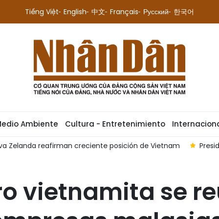
Tiếng Việt
English
中文
Français
Русский
한국어
Medio Ambiente
Cultura - Entretenimiento
Internacion
nda reafirman creciente posición de Vietnam
Presidente de 
ro vietnamita se r