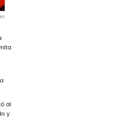
en
a
amita
ia
ó al
do y