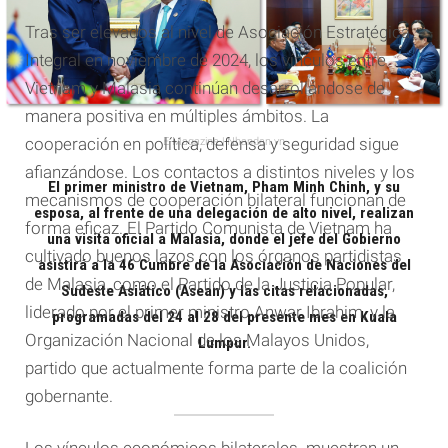
Tras ser elevados al nivel de Asociación Estratégica
Integral en noviembre de 2024, los vínculos entre
Vietnam y Malasia continúan desarrollándose de
manera positiva en múltiples ámbitos. La
E-Magazine | Nhandan.vn
cooperación en política, defensa y seguridad sigue
afianzándose. Los contactos a distintos niveles y los
El primer ministro de Vietnam, Pham Minh Chinh, y su
mecanismos de cooperación bilateral funcionan de
esposa, al frente de una delegación de alto nivel, realizan
forma eficaz. El Partido Comunista de Vietnam ha
una visita oficial a Malasia, donde el jefe del Gobierno
cultivado buenos lazos con los órganos partidistas
asistirá a la 46 Cumbre de la Asociación de Naciones del
de Malasia, como el Partido de la Justicia Popular,
Sudeste Asiático (Asean) y las citas relacionadas,
liderado por el primer ministro Anwar Ibrahim, y la
programadas del 24 al 28 del presente mes en Kuala
Organización Nacional de los Malayos Unidos,
Lumpur.
partido que actualmente forma parte de la coalición
gobernante.