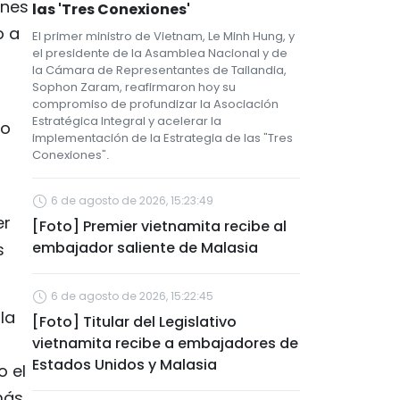
ones
las 'Tres Conexiones'
o a
El primer ministro de Vietnam, Le Minh Hung, y
el presidente de la Asamblea Nacional y de
la Cámara de Representantes de Tailandia,
Sophon Zaram, reafirmaron hoy su
compromiso de profundizar la Asociación
Estratégica Integral y acelerar la
to
implementación de la Estrategia de las "Tres
Conexiones".
6 de agosto de 2026, 15:23:49
er
[Foto] Premier vietnamita recibe al
embajador saliente de Malasia
s
6 de agosto de 2026, 15:22:45
la
[Foto] Titular del Legislativo
vietnamita recibe a embajadores de
Estados Unidos y Malasia
o el
más,