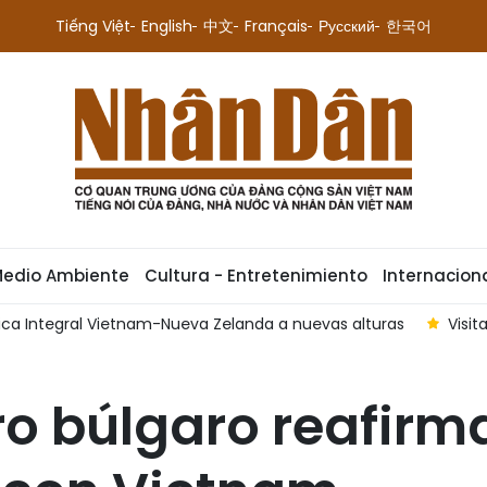
Tiếng Việt
English
中文
Français
Русский
한국어
Medio Ambiente
Cultura - Entretenimiento
Internacion
gica Integral Vietnam-Nueva Zelanda a nuevas alturas
Visit
ro búlgaro reafirm