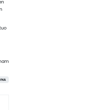
en
ón
tuo
 Pham
VNA