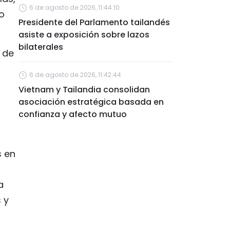
6 de agosto de 2026, 11:44:10
o
Presidente del Parlamento tailandés
asiste a exposición sobre lazos
bilaterales
 de
6 de agosto de 2026, 11:42:44
Vietnam y Tailandia consolidan
asociación estratégica basada en
confianza y afecto mutuo
s en
a
 y