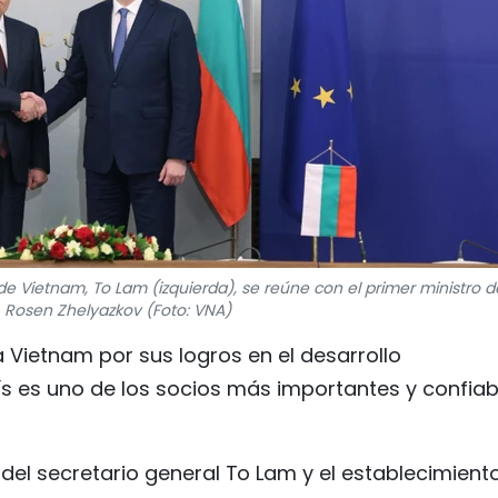
de Vietnam, To Lam (izquierda), se reúne con el primer ministro d
, Rosen Zhelyazkov (Foto: VNA)
 a Vietnam por sus logros en el desarrollo
s es uno de los socios más importantes y confiab
 del secretario general To Lam y el establecimient