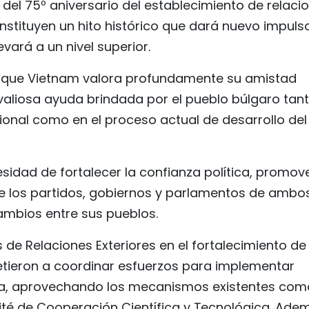
 del 75º aniversario del establecimiento de relaci
stituyen un hito histórico que dará nuevo impuls
evará a un nivel superior.
teró que Vietnam valora profundamente su amistad
 valiosa ayuda brindada por el pueblo búlgaro tan
cional como en el proceso actual de desarrollo del
sidad de fortalecer la confianza política, promov
tre los partidos, gobiernos y parlamentos de ambo
ambios entre sus pueblos.
 de Relaciones Exteriores en el fortalecimiento de 
tieron a coordinar esfuerzos para implementar
ca, aprovechando los mecanismos existentes com
té de Cooperación Científica y Tecnológica. Ade