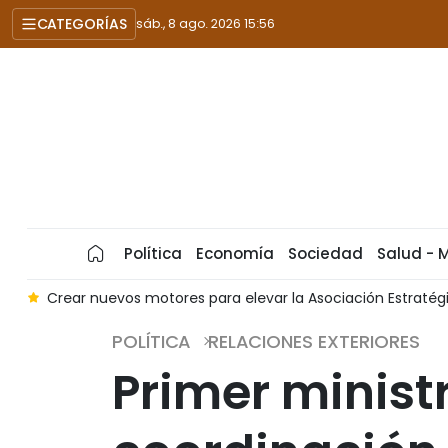
CATEGORÍAS
sáb., 8 ago. 2026 15:56
Política
Economía
Sociedad
Salud - 
a
Crear nuevos motores para elevar la Asociación Estraté
POLÍTICA
RELACIONES EXTERIORES
Primer minist