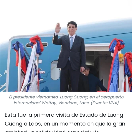
DEPORTES
VIAJES
PUENTE DE AMISTAD
HISTORIAS MULTIMEDIA
FOTOGRAFÍA
¿QUIÉNES SOMOS?
TIẾNG VIỆT
El presidente vietnamita, Luong Cuong, en el aeropuerto
internacional Wattay, Vientiane, Laos. (Fuente: VNA)
ENGLISH
Esta fue la primera visita de Estado de Luong
Cuong a Laos, en un momento en que la gran
中文