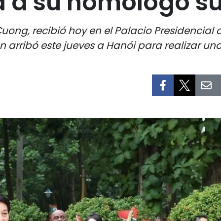
a a su homólogo s
uong, recibió hoy en el Palacio Presidencial
rribó este jueves a Hanói para realizar una 