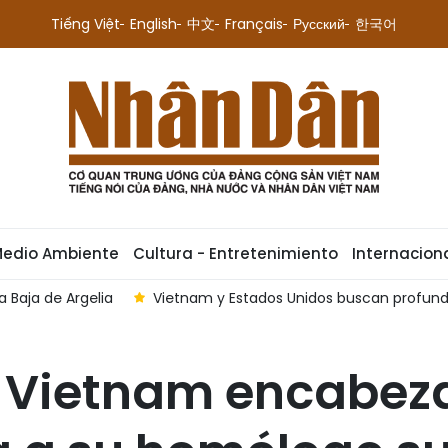
Tiếng Việt
English
中文
Français
Русский
한국어
Medio Ambiente
Cultura - Entretenimiento
Internacion
rofundizar cooperación en áreas estratégicas
Presidente d
e Vietnam encabez