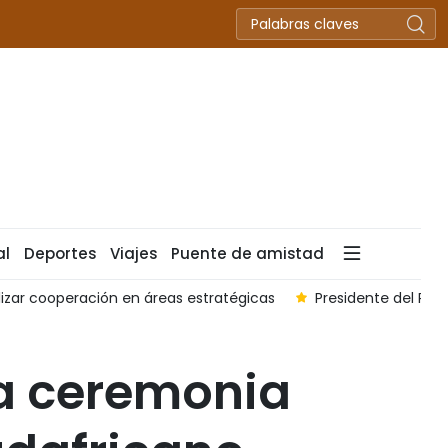
al
Deportes
Viajes
Puente de amistad
el Parlamento de Vietnam recibe al embajador saliente de Mala
a ceremonia