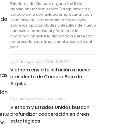
Exteriores de Vietnam organizó el 6 de
agosto en Hanói la sesión "La diplomacia al
servicio de la comunidad empresarial", con
 de
el objetivo de intercambiar perspectivas
sobre las oportunidades y desafíos del nuevo
contexto internacional y fortalecer la
coordinación entre la diplomacia y el sector
empresarial para impulsar el desarrollo del
país.
6 de agosto de 2026, 16:08:57
Vietnam envía felicitación a nueva
más
presidenta de Cámara Baja de
Argelia
ión
6 de agosto de 2026, 16:08:12
Vietnam y Estados Unidos buscan
ante
profundizar cooperación en áreas
estratégicas
os