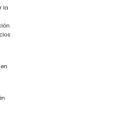
 la
ción
cios
 en
én