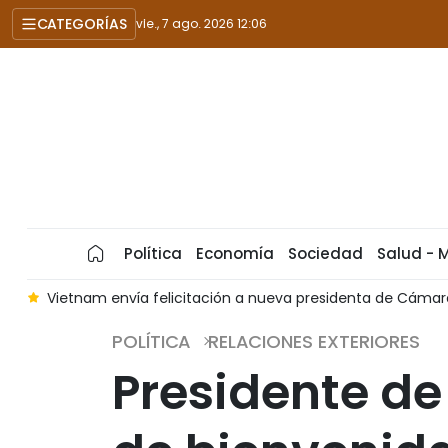
CATEGORÍAS
vie., 7 ago. 2026 12:06
Política
Economía
Sociedad
Salud - 
Cámara Baja de Argelia
Vietnam y Estados Unidos buscan p
POLÍTICA
RELACIONES EXTERIORES
Presidente d