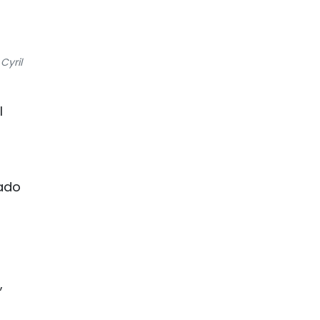
Cyril
l
cado
,