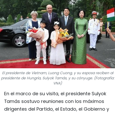
DEPORTES
VIAJES
PUENTE DE AMISTAD
HISTORIAS MULTIMEDIA
FOTOGRAFÍA
¿QUIÉNES SOMOS?
El presidente de Vietnam, Luong Cuong, y su esposa reciben al
presidente de Hungría, Sulyok Tamás, y su cónyuge. (Fotografía:
VNA)
TIẾNG VIỆT
En el marco de su visita, el presidente Sulyok
ENGLISH
Tamás sostuvo reuniones con los máximos
dirigentes del Partido, el Estado, el Gobierno y
中文