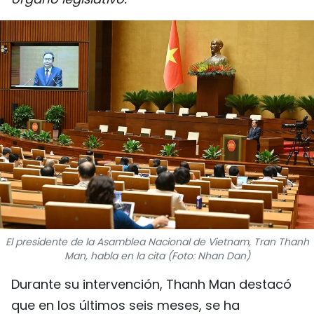
DEPORTES
VIAJES
PUENTE DE AMISTAD
HISTORIAS MULTIMEDIA
FOTOGRAFÍA
¿QUIÉNES SOMOS?
TIẾNG VIỆT
El presidente de la Asamblea Nacional de Vietnam, Tran Thanh
Man, habla en la cita (Foto: Nhan Dan)
ENGLISH
Durante su intervención, Thanh Man destacó
中文
que en los últimos seis meses, se ha