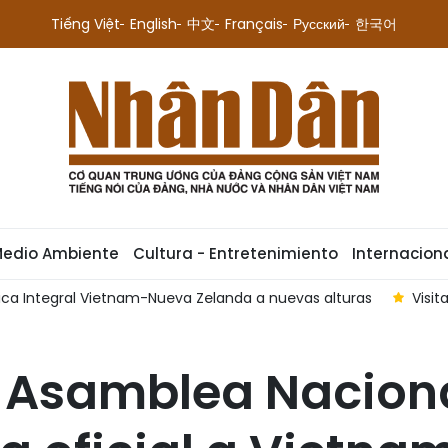
Tiếng Việt
English
中文
Français
Русский
한국어
Medio Ambiente
Cultura - Entretenimiento
Internacion
gica Integral Vietnam-Nueva Zelanda a nuevas alturas
Visit
 Asamblea Naciona