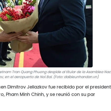
ietnam Tran Quang Phuong despide al titular de la Asamblea Nac
ov, en el aeropuerto de Noi Bai. (Foto: daibieunhandan.vn)
n Dimitrov Jeliazkov fue recibido por el presiden
ro, Pham Minh Chinh, y se reunió con su par