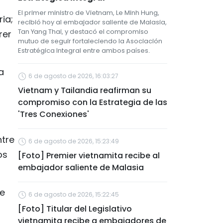
El primer ministro de Vietnam, Le Minh Hung,
ia;
recibió hoy al embajador saliente de Malasia,
Tan Yang Thai, y destacó el compromiso
rer
mutuo de seguir fortaleciendo la Asociación
Estratégica Integral entre ambos países.
a
6 de agosto de 2026, 16:03:27
Vietnam y Tailandia reafirman su
compromiso con la Estrategia de las
'Tres Conexiones'
ntre
6 de agosto de 2026, 15:23:49
os
[Foto] Premier vietnamita recibe al
embajador saliente de Malasia
re
6 de agosto de 2026, 15:22:45
[Foto] Titular del Legislativo
vietnamita recibe a embajadores de