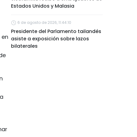
Estados Unidos y Malasia
6 de agosto de 2026, 11:44:10
Presidente del Parlamento tailandés
 en
asiste a exposición sobre lazos
bilaterales
de
n
ta
nar