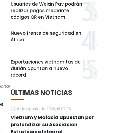
Usuarios de Weixin Pay podrán
realizar pagos mediante
códigos QR en Vietnam
Nuevo frente de seguridad en
África
Exportaciones vietnamitas de
durián apuntan a nuevo
récord
ional
ÚLTIMAS NOTICIAS
te
6 de agosto de 2026, 16:07:36
Vietnam y Malasia apuestan por
profundizar su Asociación
Estratégica Integral