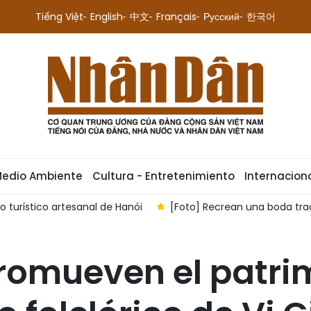
Tiếng Việt
English
中文
Français
Русский
한국어
Medio Ambiente
Cultura - Entretenimiento
Internacion
 turístico artesanal de Hanói
[Foto] Recrean una boda trad
promueven el patri