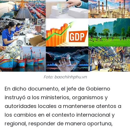
DEPORTES
VIAJES
PUENTE DE AMISTAD
HISTORIAS MULTIMEDIA
FOTOGRAFÍA
Foto: baochinhphu.vn
¿QUIÉNES SOMOS?
En dicho documento, el jefe de Gobierno
TIẾNG VIỆT
instruyó a los ministerios, organismos y
autoridades locales a mantenerse atentos a
ENGLISH
los cambios en el contexto internacional y
regional, responder de manera oportuna,
中文