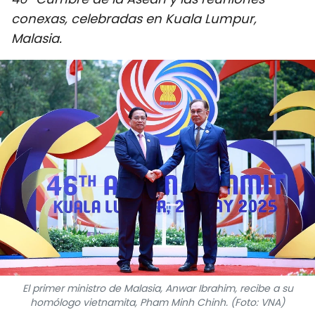
DEPORTES
conexas, celebradas en Kuala Lumpur,
Malasia.
VIAJES
PUENTE DE AMISTAD
HISTORIAS MULTIMEDIA
FOTOGRAFÍA
¿QUIÉNES SOMOS?
TIẾNG VIỆT
ENGLISH
El primer ministro de Malasia, Anwar Ibrahim, recibe a su
中文
homólogo vietnamita, Pham Minh Chinh. (Foto: VNA)