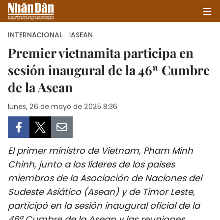
INTERNACIONAL
ASEAN
Premier vietnamita participa en
sesión inaugural de la 46ª Cumbre
INICIO
de la Asean
POLÍTICA
lunes, 26 de mayo de 2025 8:36
ECONOMÍA
SOCIEDAD
El primer ministro de Vietnam, Pham Minh
SALUD - MEDIO AMBIENTE
Chinh, junto a los líderes de los países
miembros de la Asociación de Naciones del
CULTURA - ENTRETENIMIENTO
Sudeste Asiático (Asean) y de Timor Leste,
participó en la sesión inaugural oficial de la
INTERNACIONAL
46ª Cumbre de la Asean y las reuniones