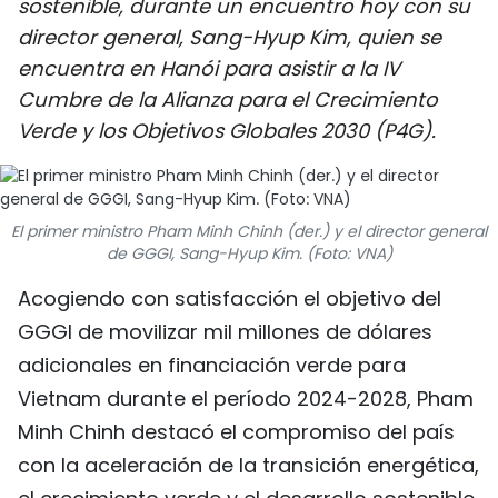
sostenible, durante un encuentro hoy con su
DEPORTES
director general, Sang-Hyup Kim, quien se
encuentra en Hanói para asistir a la IV
VIAJES
Cumbre de la Alianza para el Crecimiento
Verde y los Objetivos Globales 2030 (P4G).
PUENTE DE AMISTAD
HISTORIAS MULTIMEDIA
El primer ministro Pham Minh Chinh (der.) y el director general
FOTOGRAFÍA
de GGGI, Sang-Hyup Kim. (Foto: VNA)
Acogiendo con satisfacción el objetivo del
¿QUIÉNES SOMOS?
GGGI de movilizar mil millones de dólares
adicionales en financiación verde para
TIẾNG VIỆT
Vietnam durante el período 2024-2028, Pham
ENGLISH
Minh Chinh destacó el compromiso del país
con la aceleración de la transición energética,
中文