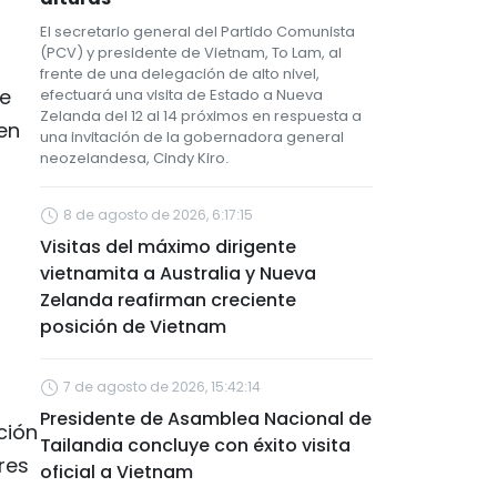
El secretario general del Partido Comunista
(PCV) y presidente de Vietnam, To Lam, al
frente de una delegación de alto nivel,
re
efectuará una visita de Estado a Nueva
Zelanda del 12 al 14 próximos en respuesta a
en
una invitación de la gobernadora general
neozelandesa, Cindy Kiro.
8 de agosto de 2026, 6:17:15
Visitas del máximo dirigente
vietnamita a Australia y Nueva
Zelanda reafirman creciente
posición de Vietnam
7 de agosto de 2026, 15:42:14
Presidente de Asamblea Nacional de
ción
Tailandia concluye con éxito visita
res
oficial a Vietnam