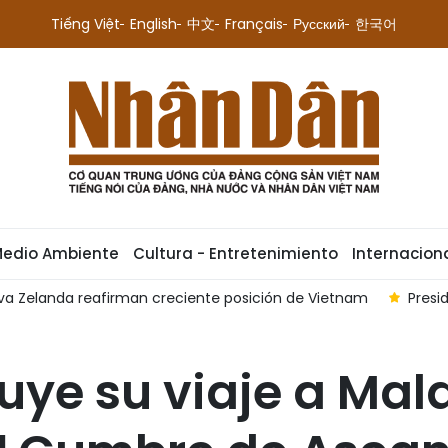
Tiếng Việt
English
中文
Français
Русский
한국어
Medio Ambiente
Cultura - Entretenimiento
Internacion
nda reafirman creciente posición de Vietnam
Presidente de 
uye su viaje a Mal