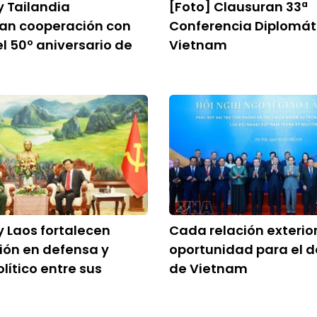
 Tailandia
[Foto] Clausuran 33ª
zan cooperación con
Conferencia Diplomát
l 50º aniversario de
Vietnam
s
 Laos fortalecen
Cada relación exterio
ión en defensa y
oportunidad para el d
lítico entre sus
de Vietnam