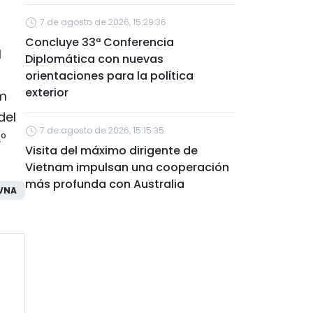
7 de agosto de 2026, 15:29:36
Concluye 33ª Conferencia
l
Diplomática con nuevas
orientaciones para la política
exterior
am
del
7 de agosto de 2026, 15:15:35
.º
Visita del máximo dirigente de
Vietnam impulsan una cooperación
más profunda con Australia
VNA