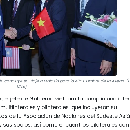
. concluye su viaje a Malasia para la 47ª Cumbre de la Asean. (F
VNA)
r, el jefe de Gobierno vietnamita cumplió una inte
ltilaterales y bilaterales, que incluyeron su
ntos de la Asociación de Naciones del Sudeste Asiá
y sus socios, así como encuentros bilaterales con 