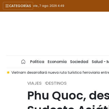
CATEGORÍAS
vie., 7 ago. 2026 4:49
Política
Economía
Sociedad
Salud - 
rrollará nueva ruta turística ferroviaria entre Hue y Phong Nha
VIAJES
DESTINOS
Phu Quoc, des