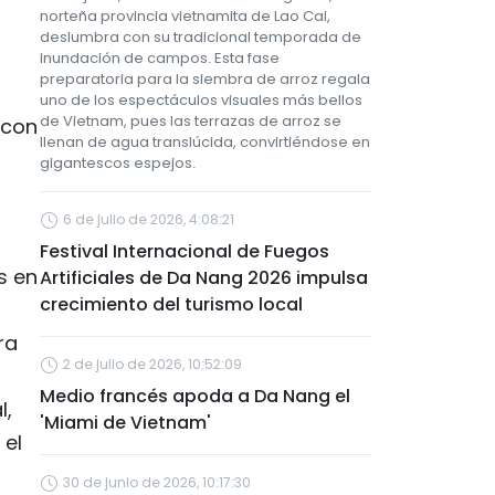
norteña provincia vietnamita de Lao Cai,
deslumbra con su tradicional temporada de
inundación de campos. Esta fase
preparatoria para la siembra de arroz regala
uno de los espectáculos visuales más bellos
de Vietnam, pues las terrazas de arroz se
 con
llenan de agua translúcida, convirtiéndose en
gigantescos espejos.
6 de julio de 2026, 4:08:21
Festival Internacional de Fuegos
s en
Artificiales de Da Nang 2026 impulsa
crecimiento del turismo local
ra
2 de julio de 2026, 10:52:09
Medio francés apoda a Da Nang el
l,
'Miami de Vietnam'
 el
30 de junio de 2026, 10:17:30