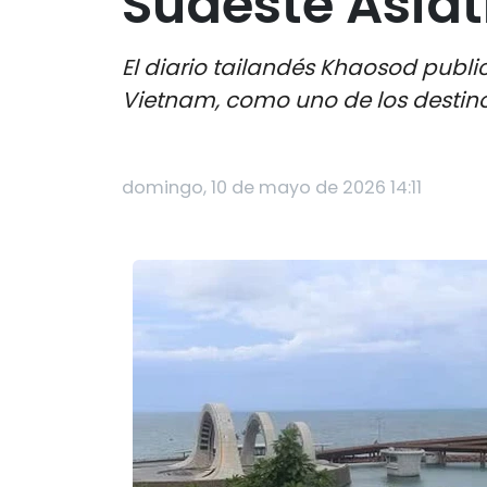
Sudeste Asiát
El diario tailandés Khaosod publi
Vietnam, como uno de los destinos
domingo, 10 de mayo de 2026 14:11