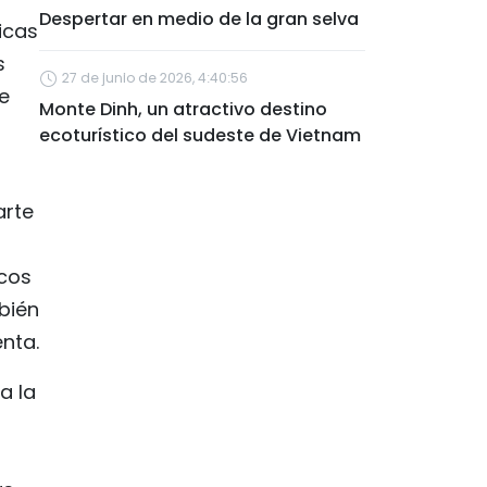
Despertar en medio de la gran selva
icas
s
27 de junio de 2026, 4:40:56
e
Monte Dinh, un atractivo destino
ecoturístico del sudeste de Vietnam
arte
scos
bién
nta.
a la