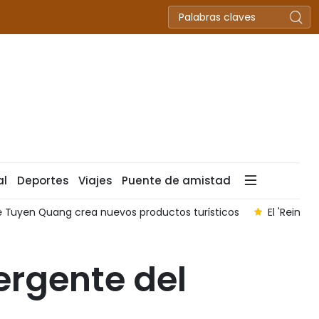
al
Deportes
Viajes
Puente de amistad
nuevos productos turísticos
El 'Reino de las Cuevas' y sus 
ergente del