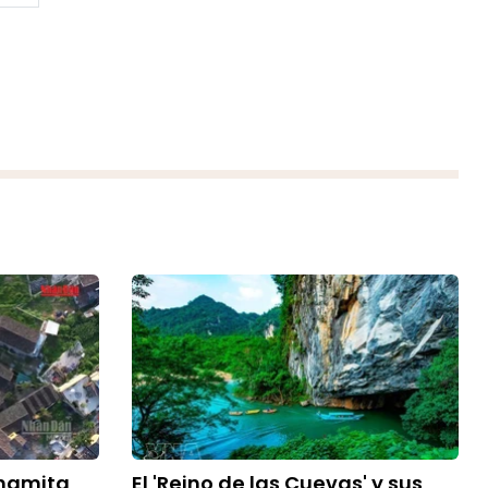
tnamita
El 'Reino de las Cuevas' y sus