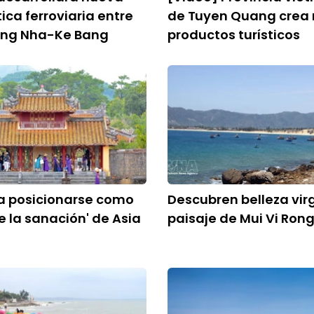
tica ferroviaria entre
de Tuyen Quang crea
ong Nha-Ke Bang
productos turísticos
a posicionarse como
Descubren belleza vir
de la sanación' de Asia
paisaje de Mui Vi Ron