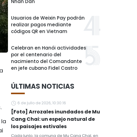
Nhan Dan
Usuarios de Weixin Pay podrán
realizar pagos mediante
códigos QR en Vietnam
Celebran en Hanói actividades
por el centenario del
nacimiento del Comandante
en jefe cubano Fidel Castro
ha
ÚLTIMAS NOTICIAS
6 de julio de 2026, 10:30:16
.
[Foto] Arrozales inundados de Mu
Cang Chai: un espejo natural de
 la
los paisajes estivales
ai
Cada junio, la comuna de Mu Cang Chai, en