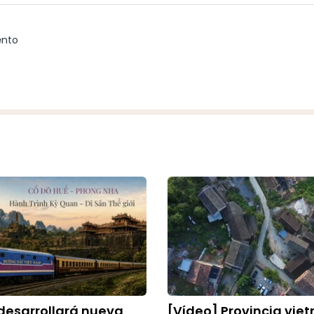
ento
desarrollará nueva
[Vídeo] Provincia vie