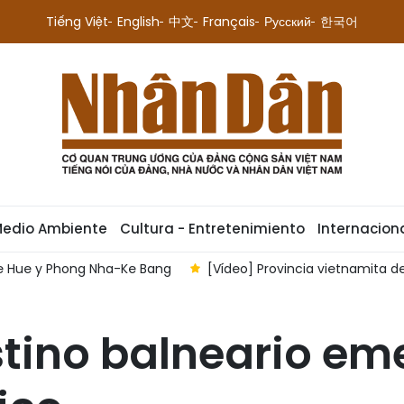
Tiếng Việt
English
中文
Français
Русский
한국어
Medio Ambiente
Cultura - Entretenimiento
Internacion
-Ke Bang
[Vídeo] Provincia vietnamita de Tuyen Quang crea 
tino balneario em