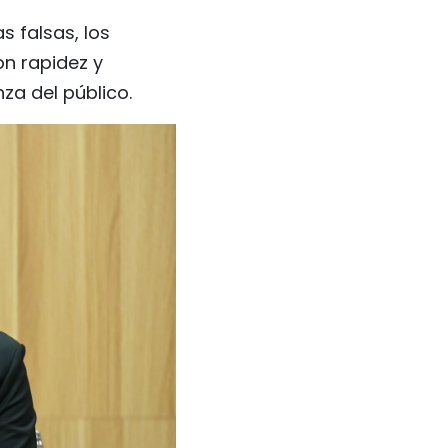
s falsas, los
n rapidez y
za del público.