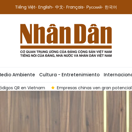
Tiếng Việt
English
中文
Français
Русский
한국어
Medio Ambiente
Cultura - Entretenimiento
Internacion
n Vietnam en mecanización agrícola
Destacan papel de ci