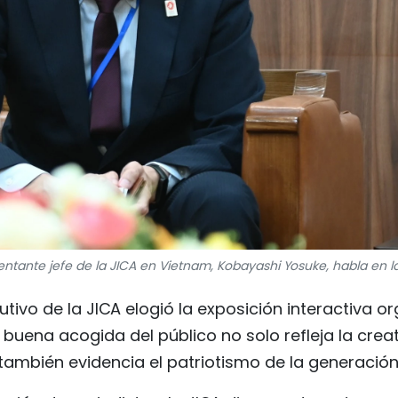
entante jefe de la JICA en Vietnam, Kobayashi Yosuke, habla en l
cutivo de la JICA elogió la exposición interactiva 
 buena acogida del público no solo refleja la crea
e también evidencia el patriotismo de la generación