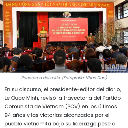
DEPORTES
VIAJES
PUENTE DE AMISTAD
HISTORIAS MULTIMEDIA
FOTOGRAFÍA
Panorama del mitin. (Fotografía: Nhan Dan)
¿QUIÉNES SOMOS?
En su discurso, el presidente-editor del diario,
TIẾNG VIỆT
Le Quoc Minh, revisó la trayectoria del Partido
Comunista de Vietnam (PCV) en los últimos
ENGLISH
94 años y las victorias alcanzadas por el
中文
pueblo vietnamita bajo su liderazgo pese a