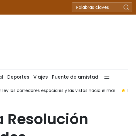
al
Deportes
Viajes
Puente de amistad
s hacia el mar
Máximo dirigente de Vietnam insta a renovar 
 Resolución