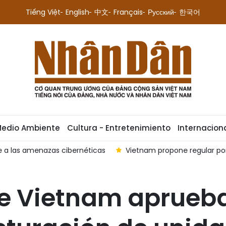
Tiếng Việt
English
中文
Français
Русский
한국어
Medio Ambiente
Cultura - Entretenimiento
Internacion
am propone regular por ley los corredores espaciales y las vista
e Vietnam aprueba