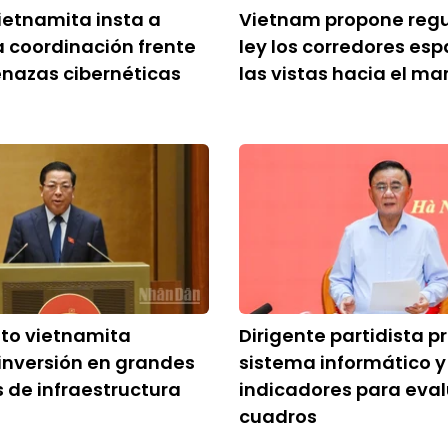
ietnamita insta a
Vietnam propone regu
la coordinación frente
ley los corredores esp
nazas cibernéticas
las vistas hacia el ma
to vietnamita
Dirigente partidista 
inversión en grandes
sistema informático 
 de infraestructura
indicadores para eval
cuadros