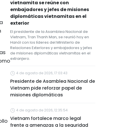
vietnamita se reúne con
embajadores y jefes de misiones
diplomáticas vietnamitas en el
la
exterior
n
El presidente de la Asamblea Nacional de
Vietnam, Tran Thanh Man, se reunió hoy en
Hanói con los líderes del Ministerio de
Relaciones Exteriores y embajadores y jefes
las
de misiones diplomáticas vietnamitas en el
extranjero.
como
4 de agosto de 2026, 17:03:43
Presidente de Asamblea Nacional de
Vietnam pide reforzar papel de
misiones diplomáticas
4 de agosto de 2026, 12:35:54
Vietnam fortalece marco legal
ollo
frente a amenazas a la seguridad