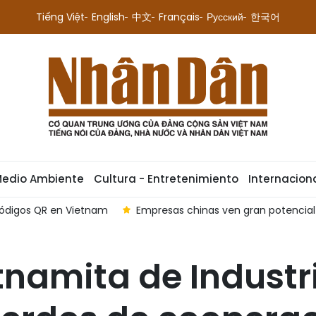
Tiếng Việt
English
中文
Français
Русский
한국어
Medio Ambiente
Cultura - Entretenimiento
Internacion
códigos QR en Vietnam
Empresas chinas ven gran potencia
etnamita de Indust