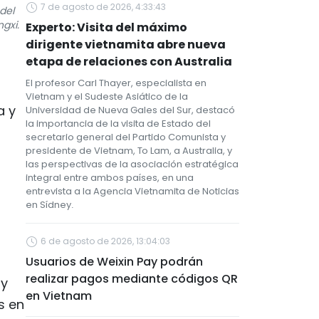
7 de agosto de 2026, 4:33:43
del
gxi.
Experto: Visita del máximo
dirigente vietnamita abre nueva
etapa de relaciones con Australia
El profesor Carl Thayer, especialista en
Vietnam y el Sudeste Asiático de la
a y
Universidad de Nueva Gales del Sur, destacó
la importancia de la visita de Estado del
secretario general del Partido Comunista y
presidente de Vietnam, To Lam, a Australia, y
las perspectivas de la asociación estratégica
integral entre ambos países, en una
entrevista a la Agencia Vietnamita de Noticias
en Sídney.
6 de agosto de 2026, 13:04:03
Usuarios de Weixin Pay podrán
realizar pagos mediante códigos QR
 y
en Vietnam
s en