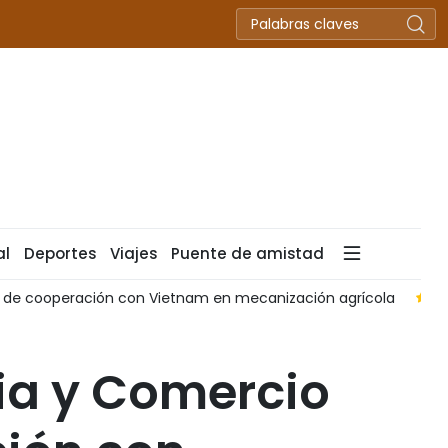
al
Deportes
Viajes
Puente de amistad
l de cooperación con Vietnam en mecanización agrícola
D
ria y Comercio