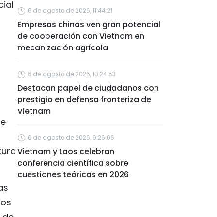
cial
6 de agosto de 2026, 11:44:21
Empresas chinas ven gran potencial
de cooperación con Vietnam en
mecanización agrícola
6 de agosto de 2026, 10:24:53
Destacan papel de ciudadanos con
prestigio en defensa fronteriza de
Vietnam
ue
6 de agosto de 2026, 9:26:06
tura
Vietnam y Laos celebran
conferencia científica sobre
cuestiones teóricas en 2026
as
los
 de