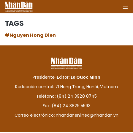
TAGS
#Nguyen Hong Dien
INICIO
POLÍTICA
ECONOMÍA
Presidente-Editor:
Le Quoc Minh
SOCIEDAD
Redacción central: 71 Hang Trong, Hanói, Vietnam
Teléfono: (84) 24 3928 8745
SALUD - MEDIO AMBIENTE
Fax: (84) 24 3825 5593
CULTURA - ENTRETENIMIENTO
Correo electrónico:
nhandanenlinea@nhandan.vn
INTERNACIONAL