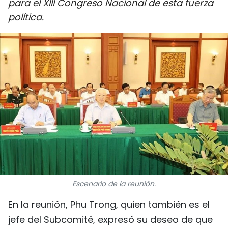
para el XIII Congreso Nacional de esta fuerza
DEPORTES
política.
VIAJES
PUENTE DE AMISTAD
HISTORIAS MULTIMEDIA
FOTOGRAFÍA
¿QUIÉNES SOMOS?
TIẾNG VIỆT
Escenario de la reunión.
ENGLISH
En la reunión, Phu Trong, quien también es el
中文
jefe del Subcomité, expresó su deseo de que