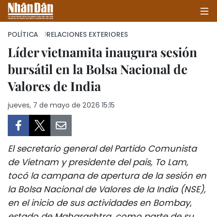
POLÍTICA
RELACIONES EXTERIORES
Líder vietnamita inaugura sesión
bursátil en la Bolsa Nacional de
INICIO
Valores de India
POLÍTICA
jueves, 7 de mayo de 2026 15:15
ECONOMÍA
SOCIEDAD
El secretario general del Partido Comunista
SALUD - MEDIO AMBIENTE
de Vietnam y presidente del país, To Lam,
tocó la campana de apertura de la sesión en
CULTURA - ENTRETENIMIENTO
la Bolsa Nacional de Valores de la India (NSE),
en el inicio de sus actividades en Bombay,
INTERNACIONAL
estado de Maharashtra, como parte de su