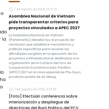
7 de agosto de 2026, 14:47:21
 a
Asamblea Nacional de Vietnam
pide transparentar criterios para
proyectos vinculados a APEC 2027
eado
La Asamblea Nacional de Vietnam
 la
(Parlamento) debatió hoy el proyecto de
resolución que establece mecanismos y
políticas específicas para resolver las
dificultades surgidas en la ejecución de los
proyectos e infraestructuras destinados a la
organización de la Cumbre del Foro de
Cooperación Económica Asia-Pacífico
la
(APEC) 2027 en la zona especial de Phu Quoc,
provincia sureña de An Giang.
 ha
na
7 de agosto de 2026, 11:33:32
[Foto] Efectúan conferencia sobre
interiorización y despliegue de
directrices del Buró Político del PCV