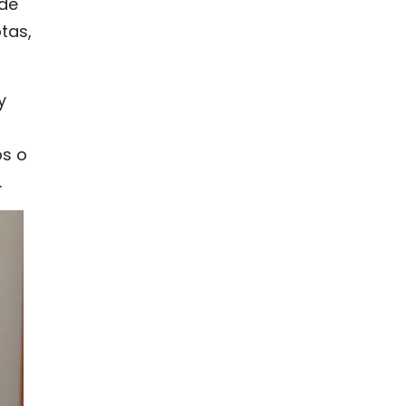
 de
tas,
y
os o
.