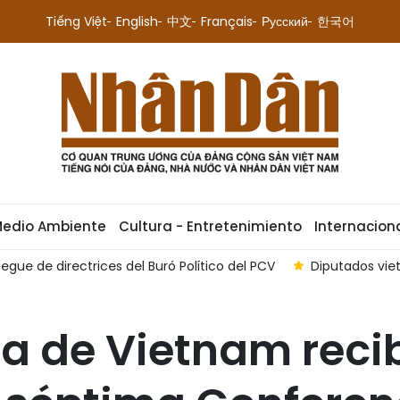
Tiếng Việt
English
中文
Français
Русский
한국어
Medio Ambiente
Cultura - Entretenimiento
Internacion
egue de directrices del Buró Político del PCV
Diputados vie
sta de Vietnam reci