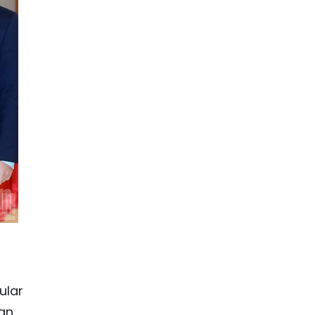
ular
han