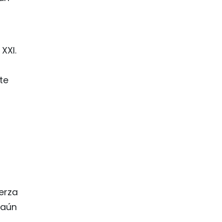
XXI.
te
uerza
 aún