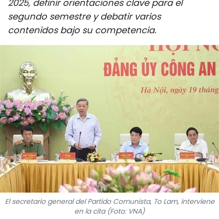
2025, definir orientaciones clave para el
DEPORTES
segundo semestre y debatir varios
contenidos bajo su competencia.
VIAJES
PUENTE DE AMISTAD
HISTORIAS MULTIMEDIA
FOTOGRAFÍA
¿QUIÉNES SOMOS?
TIẾNG VIỆT
ENGLISH
El secretario general del Partido Comunista, To Lam, interviene
中文
en la cita (Foto: VNA)