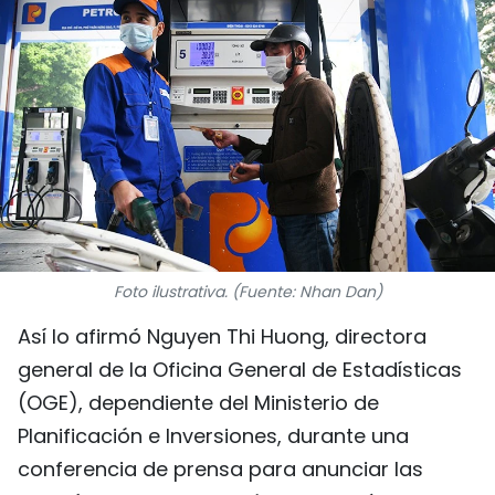
DEPORTES
VIAJES
PUENTE DE AMISTAD
HISTORIAS MULTIMEDIA
FOTOGRAFÍA
Foto ilustrativa. (Fuente: Nhan Dan)
¿QUIÉNES SOMOS?
Así lo afirmó Nguyen Thi Huong, directora
TIẾNG VIỆT
general de la Oficina General de Estadísticas
(OGE), dependiente del Ministerio de
ENGLISH
Planificación e Inversiones, durante una
conferencia de prensa para anunciar las
中文