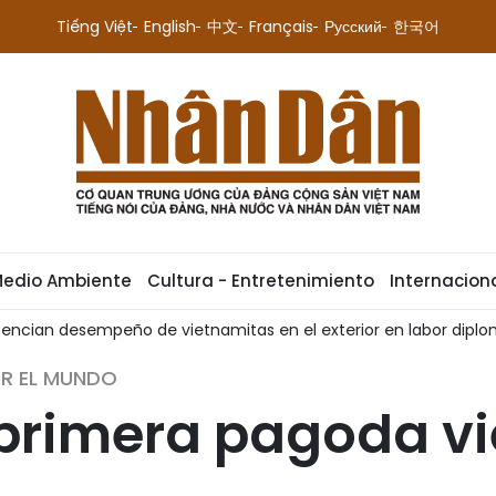
Tiếng Việt
English
中文
Français
Русский
한국어
Medio Ambiente
Cultura - Entretenimiento
Internacion
tencian desempeño de vietnamitas en el exterior en labor diplo
OR EL MUNDO
 primera pagoda v