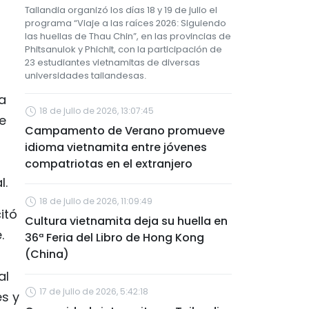
Tailandia organizó los días 18 y 19 de julio el
programa “Viaje a las raíces 2026: Siguiendo
las huellas de Thau Chin”, en las provincias de
Phitsanulok y Phichit, con la participación de
23 estudiantes vietnamitas de diversas
universidades tailandesas.
la
18 de julio de 2026, 13:07:45
e
Campamento de Verano promueve
idioma vietnamita entre jóvenes
compatriotas en el extranjero
l.
18 de julio de 2026, 11:09:49
itó
Cultura vietnamita deja su huella en
.
36ª Feria del Libro de Hong Kong
(China)
o
al
17 de julio de 2026, 5:42:18
es y