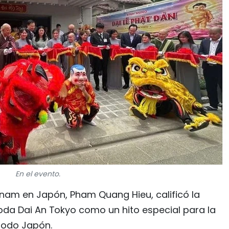
En el evento.
tnam en Japón, Pham Quang Hieu, calificó la
goda Dai An Tokyo como un hito especial para la
todo Japón.