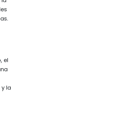
 la
les
as.
 el
una
y la
s