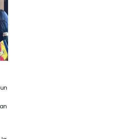
 un
ran