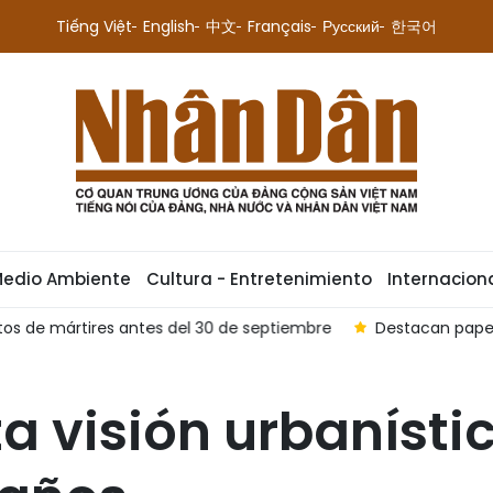
Tiếng Việt
English
中文
Français
Русский
한국어
Medio Ambiente
Cultura - Entretenimiento
Internacion
 mártires antes del 30 de septiembre
Destacan papel de ci
a visión urbanístic