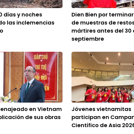
0 días y noches
Dien Bien por termina
o las inclemencias
de muestras de resto
po
mártires antes del 30
septiembre
menajeado en Vietnam
Jóvenes vietnamitas
blicación de sus obras
participan en Campa
Científico de Asia 202