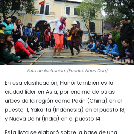
DEPORTES
VIAJES
PUENTE DE AMISTAD
HISTORIAS MULTIMEDIA
FOTOGRAFÍA
Foto de ilustración. (Fuente: Nhan Dan)
En esa clasificación, Hanói también es la
¿QUIÉNES SOMOS?
ciudad líder en Asia, por encima de otras
TIẾNG VIỆT
urbes de la región como Pekín (China) en el
puesto 11, Yakarta (Indonesia) en el puesto 13,
ENGLISH
y Nueva Delhi (India) en el puesto 14.
中文
Esta lista se elaboró sobre la base de una