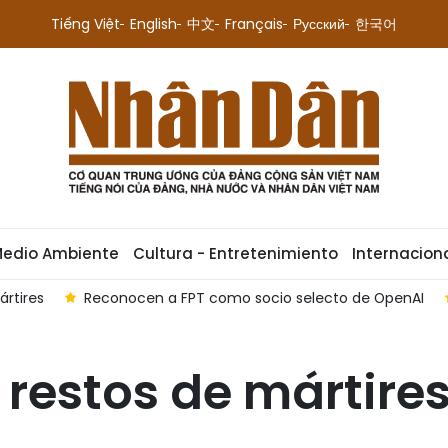
Tiếng Việt
English
中文
Français
Русский
한국어
Medio Ambiente
Cultura - Entretenimiento
Internacion
ártires
Reconocen a FPT como socio selecto de OpenAI
9 restos de mártir