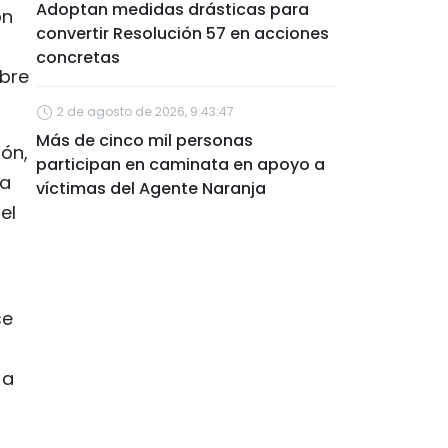
Adoptan medidas drásticas para
ón
convertir Resolución 57 en acciones
concretas
obre
2 de agosto de 2026, 9:43:47
Más de cinco mil personas
ión,
participan en caminata en apoyo a
ia
víctimas del Agente Naranja
el
se
 a