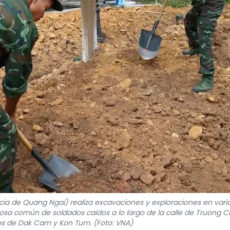
incia de Quang Ngai) realiza excavaciones y exploraciones en vari
sa común de soldados caídos a lo largo de la calle de Truong C
os de Dak Cam y Kon Tum. (Foto: VNA)