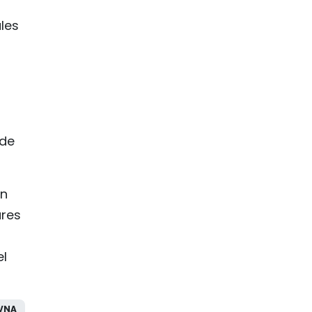
les
 de
an
ares
el
VNA