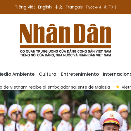
Tiếng Việt
English
中文
Français
Русский
한국어
Medio Ambiente
Cultura - Entretenimiento
Internacion
iente de Malasia
Vietnam y Malasia apuestan por profundiza