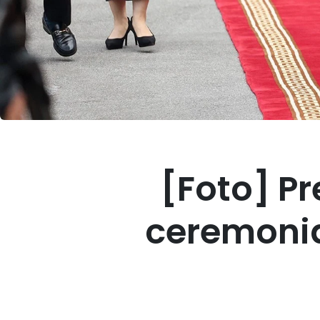
[Foto] P
ceremonia