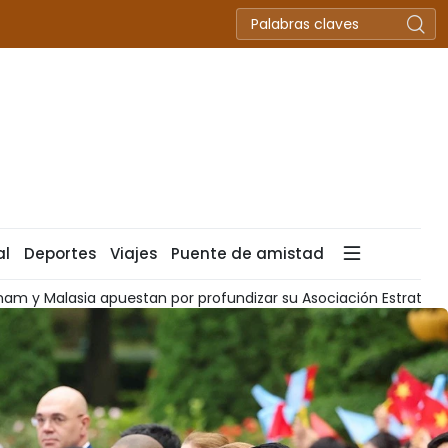
al
Deportes
Viajes
Puente de amistad
r su Asociación Estratégica Integral
Vietnam y Tailandia r