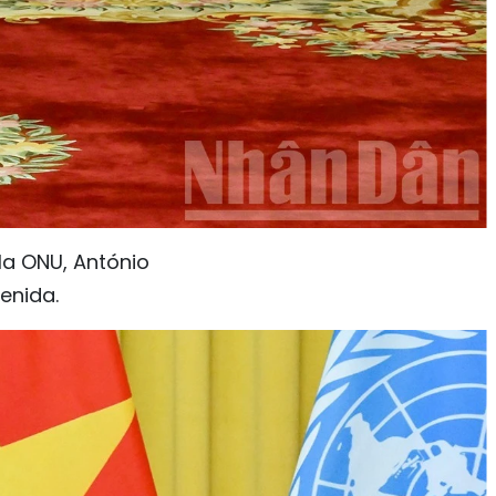
 la ONU, António
enida.