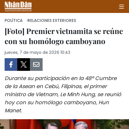
POLÍTICA
RELACIONES EXTERIORES
[Foto] Premier vietnamita se reúne
con su homólogo camboyano
INICIO
jueves, 7 de mayo de 2026 10:43
POLÍTICA
ECONOMÍA
Durante su participación en la 48ª Cumbre
SOCIEDAD
de la Asean en Cebú, Filipinas, el primer
ministro de Vietnam, Le Minh Hung, se reunió
SALUD - MEDIO AMBIENTE
hoy con su homólogo camboyano, Hun
CULTURA - ENTRETENIMIENTO
Manet.
INTERNACIONAL