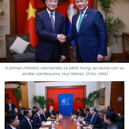
DEPORTES
VIAJES
PUENTE DE AMISTAD
HISTORIAS MULTIMEDIA
FOTOGRAFÍA
El primer ministro vietnamita, Le Minh Hung, se reúne con su
similar camboyano, Hun Manet. (Foto: VNA)
¿QUIÉNES SOMOS?
TIẾNG VIỆT
ENGLISH
中文