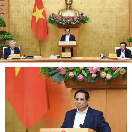
DEPORTES
VIAJES
PUENTE DE AMISTAD
HISTORIAS MULTIMEDIA
FOTOGRAFÍA
¿QUIÉNES SOMOS?
TIẾNG VIỆT
ENGLISH
中文