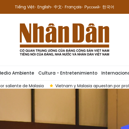
Tiếng Việt
English
中文
Français
Русский
한국어
Medio Ambiente
Cultura - Entretenimiento
Internacion
ción Estratégica Integral
Vietnam y Tailandia reafirman su