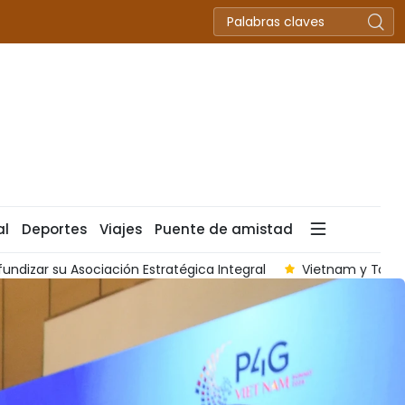
al
Deportes
Viajes
Puente de amistad
 compromiso con la Estrategia de las 'Tres Conexiones'
Vie