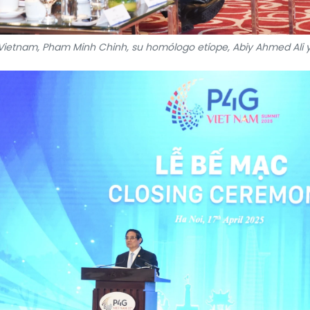
 Vietnam, Pham Minh Chinh, su homólogo etíope, Abiy Ahmed Ali y