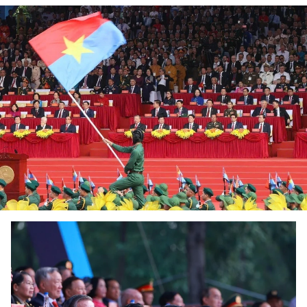
DEPORTES
VIAJES
PUENTE DE AMISTAD
HISTORIAS MULTIMEDIA
FOTOGRAFÍA
¿QUIÉNES SOMOS?
TIẾNG VIỆT
ENGLISH
中文