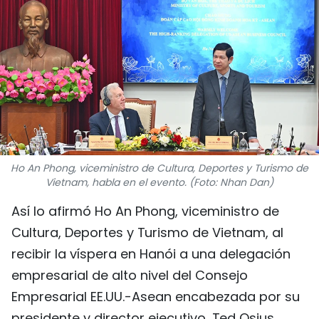
DEPORTES
VIAJES
PUENTE DE AMISTAD
HISTORIAS MULTIMEDIA
FOTOGRAFÍA
Ho An Phong, viceministro de Cultura, Deportes y Turismo de
Vietnam, habla en el evento. (Foto: Nhan Dan)
¿QUIÉNES SOMOS?
Así lo afirmó Ho An Phong, viceministro de
Cultura, Deportes y Turismo de Vietnam, al
TIẾNG VIỆT
recibir la víspera en Hanói a una delegación
ENGLISH
empresarial de alto nivel del Consejo
Empresarial EE.UU.-Asean encabezada por su
中文
presidente y director ejecutivo, Ted Osius.