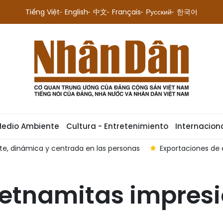
Tiếng Việt
English
中文
Français
Русский
한국어
Medio Ambiente
Cultura - Entretenimiento
Internacion
e, dinámica y centrada en las personas
Exportaciones de 
ietnamitas impresi