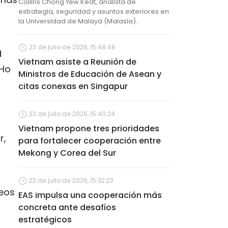
Collins Chong Yew Keat, analista de
estrategia, seguridad y asuntos exteriores en
la Universidad de Malaya (Malasia).
23 de julio de 2026, 15:48:48
d
Vietnam asiste a Reunión de
 Ho
Ministros de Educación de Asean y
citas conexas en Singapur
23 de julio de 2026, 15:40:24
Vietnam propone tres prioridades
r,
para fortalecer cooperación entre
Mekong y Corea del Sur
23 de julio de 2026, 15:32:23
teos
EAS impulsa una cooperación más
concreta ante desafíos
estratégicos