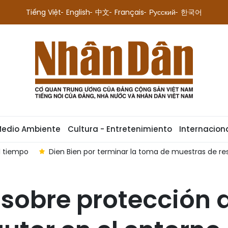
Tiếng Việt
English
中文
Français
Русский
한국어
Medio Ambiente
Cultura - Entretenimiento
Internacion
e muestras de restos de mártires antes del 30 de septiembre
 sobre protección d