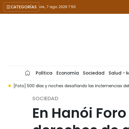
CATEGORÍAS
vie., 7 ago. 2026 7:50
Política
Economía
Sociedad
Salud - 
 inclemencias del tiempo
Dien Bien por terminar la toma d
SOCIEDAD
En Hanói Foro