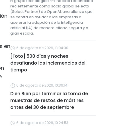
El grupo tecnológico FPT ha sido reconocido
recientemente como socio global selecto
(Select Partner) de OpenAI, una alianza que
ión
se centra en ayudar a las empresas a
acelerar la adopción de la inteligencia
artificial (IA) de manera eficaz, segura y a
gran escala.
s en
6 de agosto de 2026, 13:04:30
[Foto] 500 días y noches
desafiando las inclemencias del
ón
tiempo
e
6 de agosto de 2026, 10:36:14
Dien Bien por terminar la toma de
muestras de restos de mártires
antes del 30 de septiembre
6 de agosto de 2026, 10:24:53