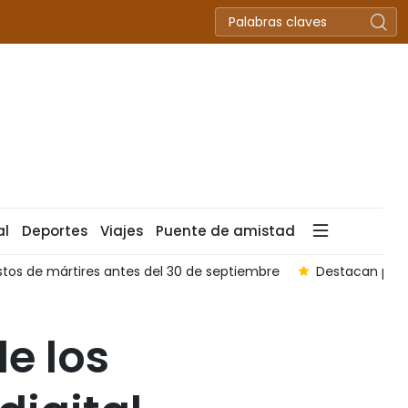
al
Deportes
Viajes
Puente de amistad
Destacan papel de ciudadanos con prestigio en defensa fron
e los