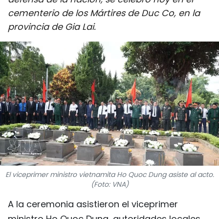
DEPORTES
cementerio de los Mártires de Duc Co, en la
provincia de Gia Lai.
VIAJES
PUENTE DE AMISTAD
HISTORIAS MULTIMEDIA
FOTOGRAFÍA
¿QUIÉNES SOMOS?
TIẾNG VIỆT
El viceprimer ministro vietnamita Ho Quoc Dung asiste al acto.
ENGLISH
(Foto: VNA)
A la ceremonia asistieron el viceprimer
中文
ministro Ho Quoc Dung, autoridades locales,