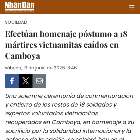
SOCIEDAD
Efectúan homenaje póstumo a 18
mártires vietnamitas caídos en
INICIO
Camboya
POLÍTICA
sábado, 13 de junio de 2026 13:46
ECONOMÍA
SOCIEDAD
Una solemne ceremonia de conmemoración
SALUD - MEDIO AMBIENTE
y entierro de los restos de 18 soldados y
expertos voluntarios vietnamitas
CULTURA - ENTRETENIMIENTO
recuperados en Camboya, en homenaje a su
sacrificio por la solidaridad internacional y la
INTERNACIONAL
defensa de la nación, se celebró hoy en el