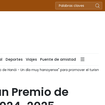
al
Deportes
Viajes
Puente de amistad
e" para promover el turismo
Festival infantil fortalece l
an Premio de