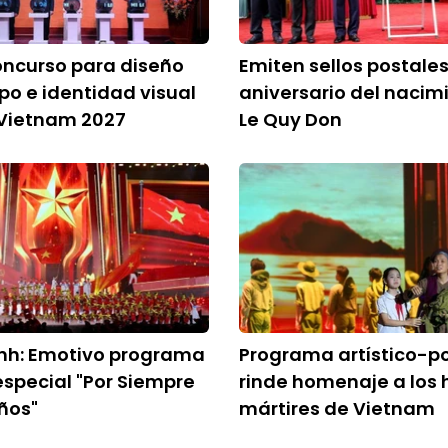
oncurso para diseño
Emiten sellos postales
ipo e identidad visual
aniversario del nacim
 Vietnam 2027
Le Quy Don
nh: Emotivo programa
Programa artístico-po
 especial "Por Siempre
rinde homenaje a los 
Años"
mártires de Vietnam