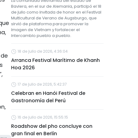
La comunidad vietnamita del estado de
Baviera, en el sur de Alemania, participó el 18
de julio como invitada de honor en el Festival
Multicultural de Verano de Augsburgo, que
 que
sirvió de plataforma para promover la
imagen de Vietnam y fortalecer el
na,
intercambio pueblo a pueblo.
18 de julio de 2026, 4:36:04
 de
Arranca Festival Marítimo de Khanh
os
Hoa 2026
,
17 de julio de 2026, 5:42:37
Celebran en Hanói Festival de
Gastronomía del Perú
on,
16 de julio de 2026, 15:55:15
Roadshow del pho concluye con
gran final en Berlín