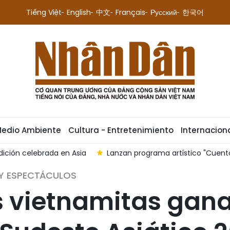
Tiếng Việt
English
中文
Français
Русский
한국어
Medio Ambiente
Cultura - Entretenimiento
Internacion
an programa artístico "Cuento de Hanói - Un día muy hanoyens
 Y ESPECTÁCULOS
s vietnamitas gan