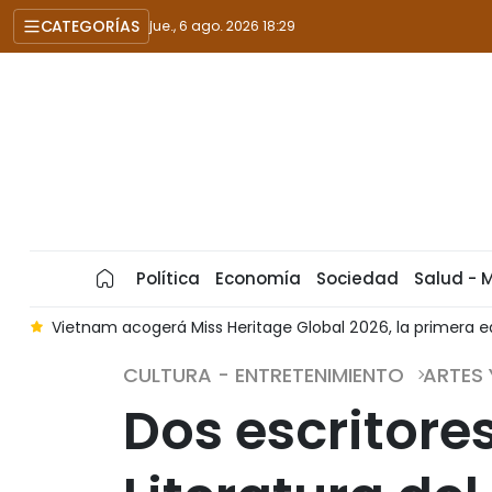
CATEGORÍAS
jue., 6 ago. 2026 18:29
Política
Economía
Sociedad
Salud - 
age Global 2026, la primera edición celebrada en Asia
Lanz
CULTURA - ENTRETENIMIENTO
ARTES
Dos escritore