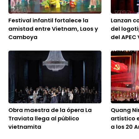
Festival infantil fortalece la
Lanzan c
amistad entre Vietnam, Laos y
del logot
Camboya
del APEC
Obra maestra de la ópera La
Quang Ni
Traviata llega al público
artístico
vietnamita
a los 20 