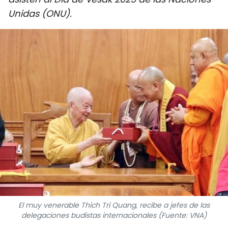
DEPORTES
Unidas (ONU).
VIAJES
PUENTE DE AMISTAD
HISTORIAS MULTIMEDIA
FOTOGRAFÍA
¿QUIÉNES SOMOS?
TIẾNG VIỆT
ENGLISH
El muy venerable Thich Tri Quang, recibe a jefes de las
delegaciones budistas internacionales (Fuente: VNA)
中文