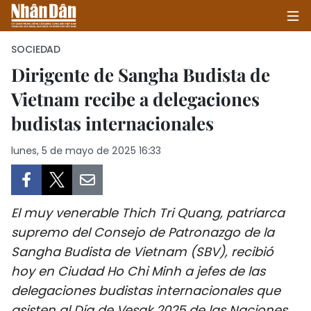
SOCIEDAD
Dirigente de Sangha Budista de
Vietnam recibe a delegaciones
INICIO
budistas internacionales
POLÍTICA
lunes, 5 de mayo de 2025 16:33
ECONOMÍA
SOCIEDAD
El muy venerable Thich Tri Quang, patriarca
SALUD - MEDIO AMBIENTE
supremo del Consejo de Patronazgo de la
Sangha Budista de Vietnam (SBV), recibió
CULTURA - ENTRETENIMIENTO
hoy en Ciudad Ho Chi Minh a jefes de las
delegaciones budistas internacionales que
INTERNACIONAL
asisten al Día de Vesak 2025 de las Naciones