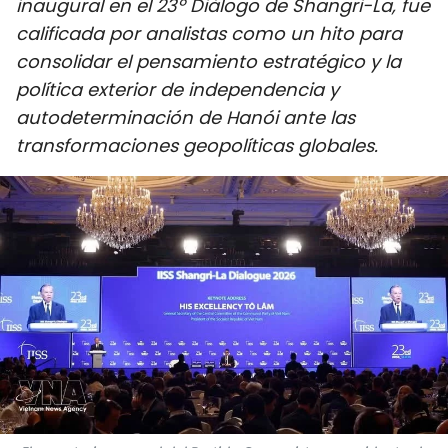
inaugural en el 23º Diálogo de Shangri-La, fue
DEPORTES
calificada por analistas como un hito para
consolidar el pensamiento estratégico y la
VIAJES
política exterior de independencia y
autodeterminación de Hanói ante las
PUENTE DE AMISTAD
transformaciones geopolíticas globales.
HISTORIAS MULTIMEDIA
FOTOGRAFÍA
¿QUIÉNES SOMOS?
TIẾNG VIỆT
ENGLISH
中文