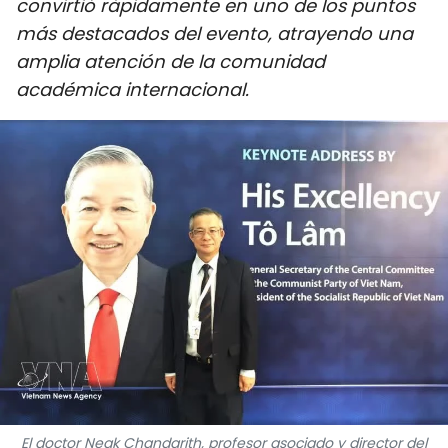
convirtió rápidamente en uno de los puntos
DEPORTES
más destacados del evento, atrayendo una
amplia atención de la comunidad
VIAJES
académica internacional.
PUENTE DE AMISTAD
HISTORIAS MULTIMEDIA
FOTOGRAFÍA
¿QUIÉNES SOMOS?
TIẾNG VIỆT
ENGLISH
中文
El doctor Neak Chandarith, profesor asociado y director del