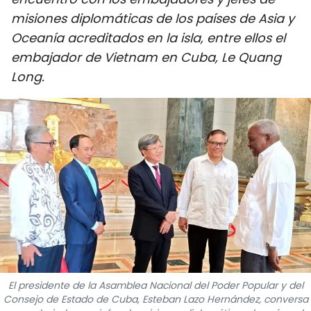
DEPORTES
misiones diplomáticas de los países de Asia y
Oceanía acreditados en la isla, entre ellos el
VIAJES
embajador de Vietnam en Cuba, Le Quang
Long.
PUENTE DE AMISTAD
HISTORIAS MULTIMEDIA
FOTOGRAFÍA
¿QUIÉNES SOMOS?
TIẾNG VIỆT
ENGLISH
El presidente de la Asamblea Nacional del Poder Popular y del
中文
Consejo de Estado de Cuba, Esteban Lazo Hernández, conversa