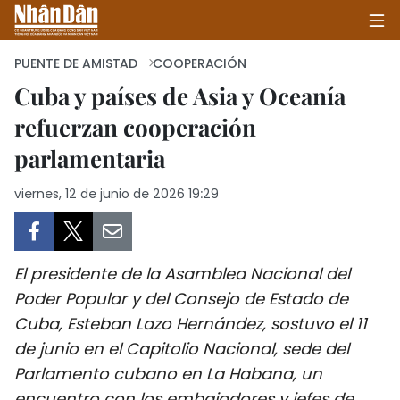
PUENTE DE AMISTAD
COOPERACIÓN
Cuba y países de Asia y Oceanía
refuerzan cooperación
INICIO
parlamentaria
POLÍTICA
viernes, 12 de junio de 2026 19:29
ECONOMÍA
SOCIEDAD
El presidente de la Asamblea Nacional del
SALUD - MEDIO AMBIENTE
Poder Popular y del Consejo de Estado de
Cuba, Esteban Lazo Hernández, sostuvo el 11
CULTURA - ENTRETENIMIENTO
de junio en el Capitolio Nacional, sede del
Parlamento cubano en La Habana, un
INTERNACIONAL
encuentro con los embajadores y jefes de