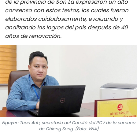
de la provincia de Son La expresaron un alto
DEPORTES
consenso con estos textos, los cuales fueron
elaborados cuidadosamente, evaluando y
VIAJES
analizando los logros del país después de 40
años de renovación.
PUENTE DE AMISTAD
HISTORIAS MULTIMEDIA
FOTOGRAFÍA
¿QUIÉNES SOMOS?
TIẾNG VIỆT
ENGLISH
Nguyen Tuan Anh, secretario del Comité del PCV de la comuna
de Chieng Sung. (Foto: VNA)
中文