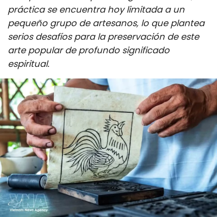
práctica se encuentra hoy limitada a un
DEPORTES
pequeño grupo de artesanos, lo que plantea
VIAJES
serios desafíos para la preservación de este
arte popular de profundo significado
PUENTE DE AMISTAD
espiritual.
HISTORIAS MULTIMEDIA
FOTOGRAFÍA
¿QUIÉNES SOMOS?
TIẾNG VIỆT
ENGLISH
中文