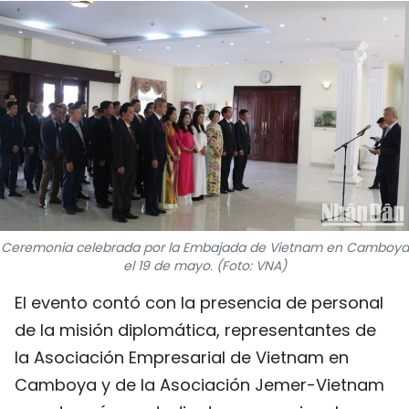
DEPORTES
VIAJES
PUENTE DE AMISTAD
HISTORIAS MULTIMEDIA
FOTOGRAFÍA
Ceremonia celebrada por la Embajada de Vietnam en Camboya
¿QUIÉNES SOMOS?
el 19 de mayo. (Foto: VNA)
TIẾNG VIỆT
El evento contó con la presencia de personal
de la misión diplomática, representantes de
ENGLISH
la Asociación Empresarial de Vietnam en
Camboya y de la Asociación Jemer-Vietnam
中文