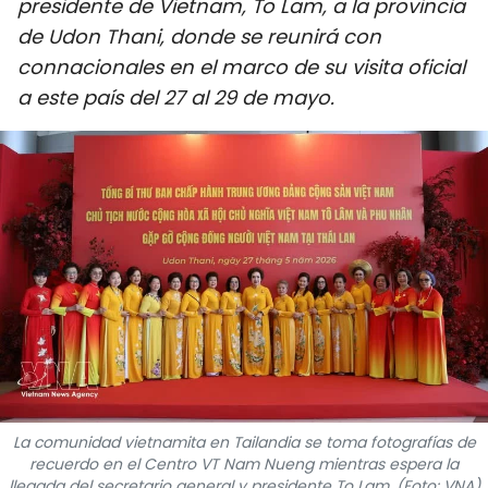
presidente de Vietnam, To Lam, a la provincia
DEPORTES
de Udon Thani, donde se reunirá con
connacionales en el marco de su visita oficial
VIAJES
a este país del 27 al 29 de mayo.
PUENTE DE AMISTAD
HISTORIAS MULTIMEDIA
FOTOGRAFÍA
¿QUIÉNES SOMOS?
TIẾNG VIỆT
ENGLISH
La comunidad vietnamita en Tailandia se toma fotografías de
中文
recuerdo en el Centro VT Nam Nueng mientras espera la
llegada del secretario general y presidente To Lam. (Foto: VNA)