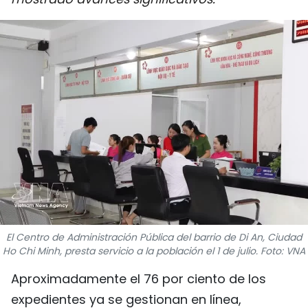
DEPORTES
VIAJES
PUENTE DE AMISTAD
HISTORIAS MULTIMEDIA
FOTOGRAFÍA
¿QUIÉNES SOMOS?
TIẾNG VIỆT
El Centro de Administración Pública del barrio de Di An, Ciudad
Ho Chi Minh, presta servicio a la población el 1 de julio. Foto: VNA
ENGLISH
Aproximadamente el 76 por ciento de los
中文
expedientes ya se gestionan en línea,