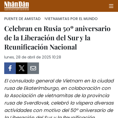
PUENTE DE AMISTAD
VIETNAMITAS POR EL MUNDO
Celebran en Rusia 50º aniversario
de la Liberación del Sur y la
INICIO
Reunificación Nacional
POLÍTICA
lunes, 28 de abril de 2025 10:28
ECONOMÍA
SOCIEDAD
El consulado general de Vietnam en la ciudad
SALUD - MEDIO AMBIENTE
rusa de Ekaterimburgo, en colaboración con
la Asociación de vietnamitas de la provincia
CULTURA - ENTRETENIMIENTO
rusa de Sverdlovsk, celebró la víspera diversas
actividades con motivo del 50º aniversario de
INTERNACIONAL
la Liberación del Sur y la Reunificación