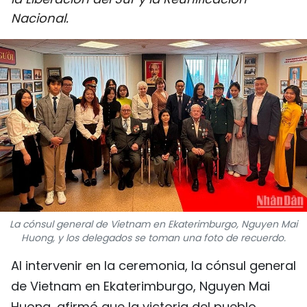
DEPORTES
Nacional.
VIAJES
PUENTE DE AMISTAD
HISTORIAS MULTIMEDIA
FOTOGRAFÍA
¿QUIÉNES SOMOS?
La cónsul general de Vietnam en Ekaterimburgo, Nguyen Mai
TIẾNG VIỆT
Huong, y los delegados se toman una foto de recuerdo.
ENGLISH
Al intervenir en la ceremonia, la cónsul general
de Vietnam en Ekaterimburgo, Nguyen Mai
中文
Huong, afirmó que la victoria del pueblo