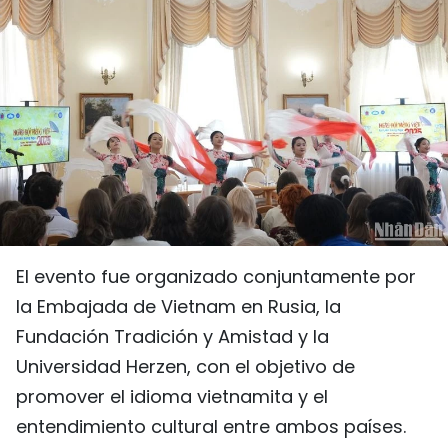
DEPORTES
VIAJES
PUENTE DE AMISTAD
HISTORIAS MULTIMEDIA
FOTOGRAFÍA
El evento fue organizado conjuntamente por
¿QUIÉNES SOMOS?
la Embajada de Vietnam en Rusia, la
TIẾNG VIỆT
Fundación Tradición y Amistad y la
Universidad Herzen, con el objetivo de
ENGLISH
promover el idioma vietnamita y el
entendimiento cultural entre ambos países.
中文