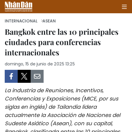
INTERNACIONAL
ASEAN
Bangkok entre las 10 principales
ciudades para conferencias
INICIO
internacionales
POLÍTICA
domingo, 15 de junio de 2025 13:25
ECONOMÍA
SOCIEDAD
La industria de Reuniones, Incentivos,
SALUD - MEDIO AMBIENTE
Conferencias y Exposiciones (MICE, por sus
siglas en inglés) de Tailandia lidera
CULTURA - ENTRETENIMIENTO
actualmente la Asociación de Naciones del
Sudeste Asiático (Asean), con su capital,
INTERNACIONAL
Bangkok, clasificada entre las 10 principales