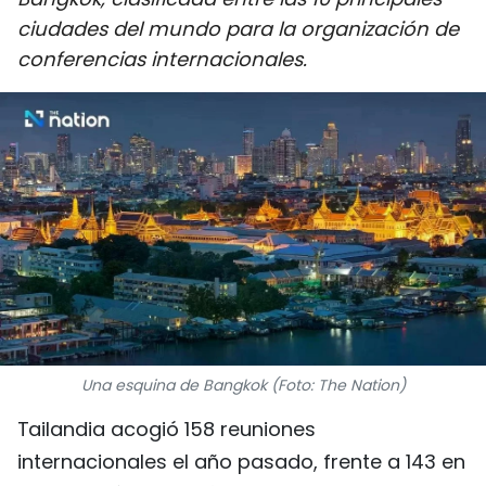
DEPORTES
ciudades del mundo para la organización de
conferencias internacionales.
VIAJES
PUENTE DE AMISTAD
HISTORIAS MULTIMEDIA
FOTOGRAFÍA
¿QUIÉNES SOMOS?
TIẾNG VIỆT
Una esquina de Bangkok (Foto: The Nation)
ENGLISH
Tailandia acogió 158 reuniones
internacionales el año pasado, frente a 143 en
中文